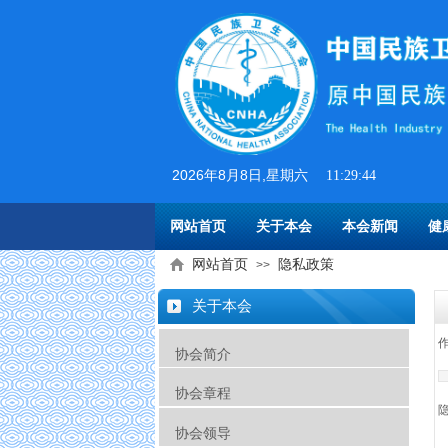
2026
年
8
月
8
日
,星期六
11:29:44
网站首页
关于本会
本会新闻
健
网站首页
隐私政策
>>
关于本会
作
协会简介
协会章程
协会领导