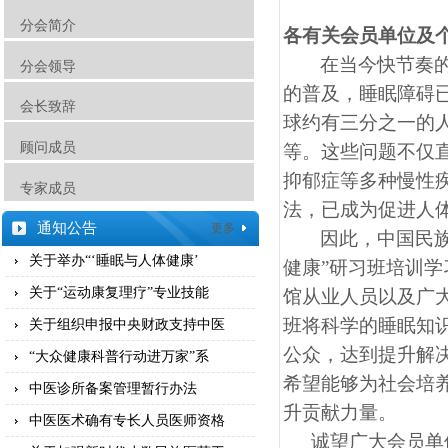
分会简介
各有关会员单位及
在当今快节奏
分会领导
的普及，睡眠障碍
会长致辞
球约有三分之一的
顾问成员
等。这些问题不仅
抑郁症等多种慢性
专家成员
法，已成为促进人
通知公告
更多
因此，中国民
关于举办“‘睡眠与人体健康’
健康”研习班培训
关于“运动康复理疗”专业技能
馆从业人员以及广
班将科学的睡眠知
关于组织申报中央财政支持中医
公众，达到提升解
“大众健康科普行动进万家”系
希望能够为社会培
中医诊所备案管理暂行办法
升贡献力量。
中医医术确有专长人员医师资格
诚望广大会员单