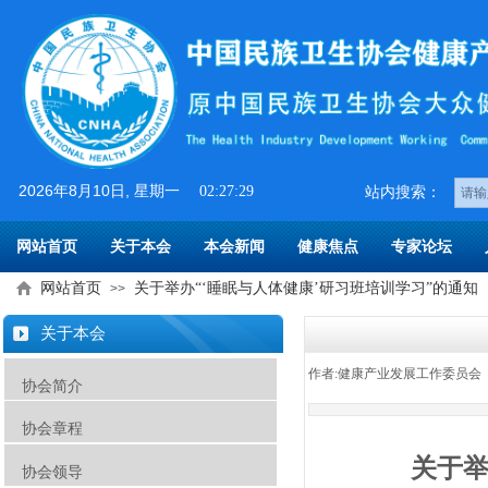
2026
年
8
月
10
日
, 星期一
02:27:29
​​站内搜索：
网站首页
关于本会
本会新闻
健康焦点
专家论坛
网站首页
关于举办“‘睡眠与人体健康’研习班培训学习”的通知
>>
关于本会
作者:
健康产业发展工作委员会
协会简介
协会章程
关于
协会领导