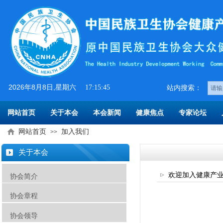
2026
年
8
月
8
日
,星期六
17:15:45
​​站内搜索：
网站首页
关于本会
本会新闻
健康焦点
专家论坛
网站首页
加入我们
>>
关于本会
欢迎加入健康产
协会简介
协会章程
协会领导