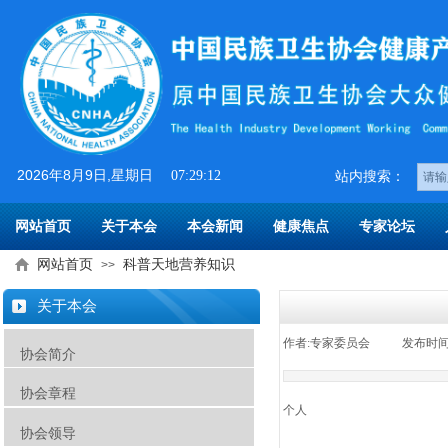
2026
年
8
月
9
日
,星期日
07:29:12
​​站内搜索：
网站首页
关于本会
本会新闻
健康焦点
专家论坛
网站首页
科普天地营养知识
>>
关于本会
作者:
专家委员会
|
发布时间
协会简介
协会章程
个人
协会领导